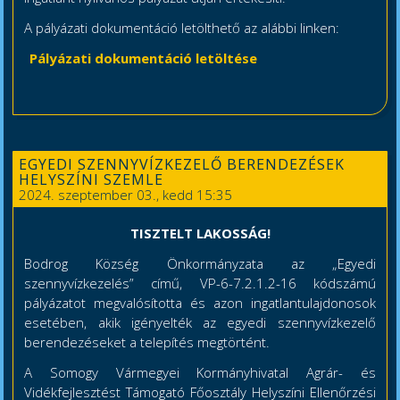
A pályázati dokumentáció letölthető az alábbi linken:
Pályázati dokumentáció letöltése
EGYEDI SZENNYVÍZKEZELŐ BERENDEZÉSEK
HELYSZÍNI SZEMLE
2024. szeptember 03., kedd 15:35
TISZTELT LAKOSSÁG!
Bodrog Község Önkormányzata az „Egyedi
szennyvízkezelés” című, VP-6-7.2.1.2-16 kódszámú
pályázatot megvalósította és azon ingatlantulajdonosok
esetében, akik igényelték az egyedi szennyvízkezelő
berendezéseket a telepítés megtörtént.
A Somogy Vármegyei Kormányhivatal Agrár- és
Vidékfejlesztést Támogató Főosztály Helyszíni Ellenőrzési