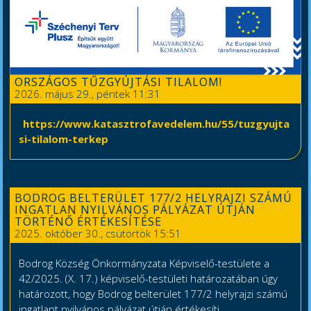
ORSZÁGOS TŰZGYÚJTÁSI TILALOM!
2026. május 29., péntek 11:31
https://www.katasztrofavedelem.hu/55/tuzgyujta
si-tilalom-terkep
BODROG BELTERÜLET 177/2 HELYRAJZI SZÁMÚ
INGATLAN NYILVÁNOS PÁLYÁZAT ÚTJÁN
TÖRTÉNŐ ÉRTÉKESÍTÉSE
2025. október 30., csütörtök 15:51
Bodrog Község Önkormányzata Képviselő-testülete a
42/2025. (X. 17.) képviselő-testületi határozatában úgy
határozott, hogy Bodrog belterület 177/2 helyrajzi számú
ingatlant nyilvános pályázat útján értékesíti.