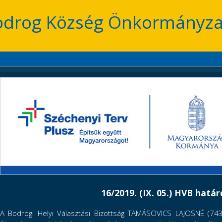
odrog Község Önkormányza
16/2019. (IX. 05.) HVB hatá
A Bodrogi Helyi Választási Bizottság TAMÁSOVICS LAJOSNÉ (74