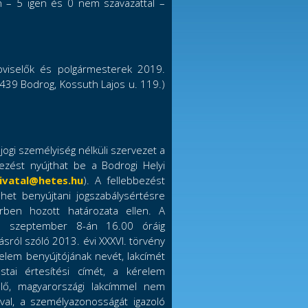
ban – 5 igen és 0 nem szavazattal –
épviselők és polgármesterek 2019.
439 Bodrog, Kossuth Lajos u. 119.)
jogi személyiség nélküli szervezet a
bezést nyújthat be a Bodrogi Helyi
ivatal@hetes.hu
). A fellebbezést
ehet benyújtani jogszabálysértésre
körben hozott határozata ellen. A
9. szeptember 8-án 16.00 óráig
ásról szóló 2013. évi XXXVI. törvény
relem benyújtójának nevét, lakcímét
stai értesítési címét, a kérelem
 élő, magyarországi lakcímmel nem
val, a személyazonosságát igazoló