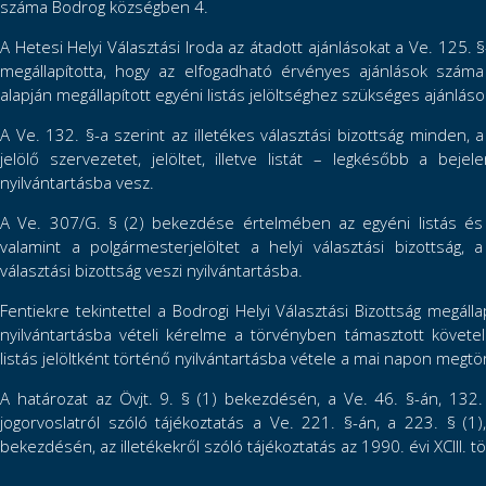
száma Bodrog községben 4.
A Hetesi Helyi Választási Iroda az átadott ajánlásokat a Ve. 125. §
megállapította, hogy az elfogadható érvényes ajánlások szám
alapján megállapított egyéni listás jelöltséghez szükséges ajánlás
A Ve. 132. §-a szerint az illetékes választási bizottság minden, 
jelölő szervezetet, jelöltet, illetve listát – legkésőbb a be
nyilvántartásba vesz.
A Ve. 307/G. § (2) bekezdése értelmében az egyéni listás és az
valamint a polgármesterjelöltet a helyi választási bizottság, a
választási bizottság veszi nyilvántartásba.
Fentiekre tekintettel a Bodrogi Helyi Választási Bizottság megá
nyilvántartásba vételi kérelme a törvényben támasztott követe
listás jelöltként történő nyilvántartásba vétele a mai napon megtö
A határozat az Övjt. 9. § (1) bekezdésén, a Ve. 46. §-án, 132
jogorvoslatról szóló tájékoztatás a Ve. 221. §-án, a 223. § (1)
bekezdésén, az illetékekről szóló tájékoztatás az 1990. évi XCIII. 