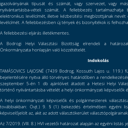
igazolványának típusát és számát, vagy szervezet, vagy má
nyilvántartásba-vételi számát. A fellebbezés tartalmazhatja
elektronikus levélcímét, illetve kézbesítési megbízottjának nevét
levélcímét. A fellebbezésben új tények és bizonyítékok is felhozha
A fellebbezési eljárás illetékmentes.
A Bodrogi Helyi Választási Bizottság elrendeli a határoz
Önkormányzata honlapján való közzétételét.
Indokolás
TAMÁSOVICS LAJOSNÉ (7439 Bodrog, Kossuth Lajos u. 119.) függe
bejelentésére nyitva álló törvényes határidőben a rendelkezésér
szeptember 5-én 1 db ajánlóívet átadott a Hetesi Helyi Válasz
történő nyilvántartásba vételét a helyi önkormányzati képviselők
A helyi önkormányzati képviselők és polgármesterek választásá
továbbiakban: Övjt.) 9. § (1) bekezdés értelmében egyéni listá
képviselőjelölt az, akit az adott választókerület választópolgárainak
Az 7/2019. (VIII. 8.) HVI vezetői határozat alapján az egyéni listás 