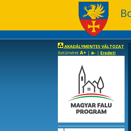
B
AKADÁLYMENTES VÁLTOZAT
A+
a-
Betűméret
|
|
Eredeti