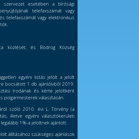
s szervezet esetében a bírósági
 benyújtójának telefaxszámát vagy
 és telefaxszámát vagy elektronikus
tók.
ata közlését, és Bodrog Község
tlen egyéni listás jelölt a jelölt
e bocsátott 1 db ajánlóívből 2019.
tási Irodának és kérte jelöltként
 és polgármesterek választásán.
ról szóló 2010. évi L. Törvény (a
s, illetve egyéni választókerületi
 legalább 1%-a jelöltnek ajánlott.
jelölt állításához szükséges ajánlások