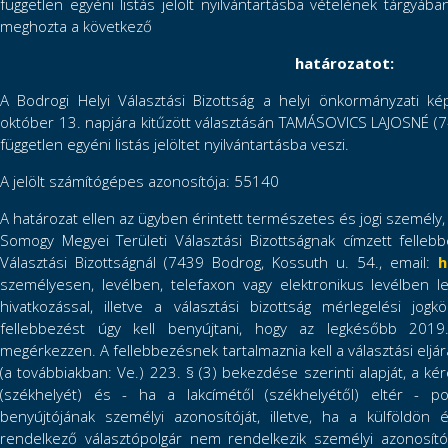
független egyéni listás jelölt nyilvántartásba vételének tárgyá
meghozta a következő
határozatot:
A Bodrogi Helyi Választási Bizottság a helyi önkormányzati k
október 13. napjára kitűzött választásán TAMÁSOVICS LAJOSNÉ (7
független egyéni listás jelöltet nyilvántartásba veszi.
A jelölt számítógépes azonosítója: 55140
A határozat ellen az ügyben érintett természetes és jogi személy, 
Somogy Megyei Területi Választási Bizottságnak címzett felleb
Választási Bizottságnál (7439 Bodrog, Kossuth u. 54., email:
h
személyesen, levélben, telefaxon vagy elektronikus levélben l
hivatkozással, illetve a választási bizottság mérlegelési jog
fellebbezést úgy kell benyújtani, hogy az legkésőbb 201
megérkezzen. A fellebbezésnek tartalmaznia kell a választási eljár
(a továbbiakban: Ve.) 223. § (3) bekezdése szerinti alapját, a ké
(székhelyét) és - ha a lakcímétől (székhelyétől) eltér - po
benyújtójának személyi azonosítóját, illetve, ha a külföldön
rendelkező választópolgár nem rendelkezik személyi azonosító