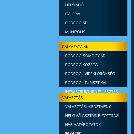
HELYI ADÓ
GALÉRIA
BODROG SE
MUNIPOLIS
PÁLYÁZATAINK
BODROG-SOMOGYJÁD
ÖSSZEKÖTŐ ÚT ÉPÍTÉSE
BODROG KÖZSÉG
SZENNYVÍZKEZELÉSI BERUHÁZÁSA
BODROG - VIDÉKI ÖRÖKSÉG
BODROG - TURISZTIKAI
INFRASTRUKTÚRA FEJLESZTÉS
VÁLASZTÁS
VÁLASZTÁSI HIRDETMÉNY
HELYI VÁLASZTÁSI BIZOTTSÁG
HVB HATÁROZATOK
JELÖLTEK