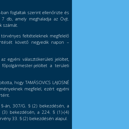
-ban foglaltak szerint ellenőrizte és
a 7 db, amely meghaladja az Övjt.
ok számát.
a törvényes feltételeknek megfelelő
jelentését követő negyedik napon –
 egyéni választókerületi jelöltet,
 főpolgármester-jelöltet a területi
llapította, hogy TAMÁSOVICS LAJOSNÉ
lményeknek megfelel, ezért egyéni
rtént.
. §-án, 307/G. § (2) bekezdésén, a
, (3) bekezdésén, a 224. § (1)-(4)
törvény 33. § (2) bekezdésén alapul.