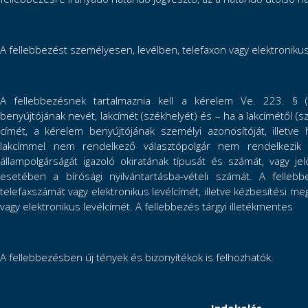
A fellebbezést személyesen, levélben, telefaxon vagy elektronikus
A fellebbezésnek tartalmaznia kell a kérelem Ve. 223. § (
benyújtójának nevét, lakcímét (székhelyét) és – ha a lakcímétől (sz
címét, a kérelem benyújtójának személyi azonosítóját, illetve
lakcímmel nem rendelkező választópolgár nem rendelkezik 
állampolgárságát igazoló okiratának típusát és számát, vagy j
esetében a bírósági nyilvántartásba-vételi számát. A fellebb
telefaxszámát vagy elektronikus levélcímét, illetve kézbesítési m
vagy elektronikus levélcímét. A fellebbezés tárgyi illetékmentes
A fellebbezésben új tények és bizonyítékok is felhozhatók.