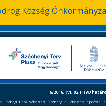
odrog Község Önkormányza
6/2016. (VI. 02.) HVB határ
A Bodrogi Helyi Választási Bizottság a választási eljárásról 