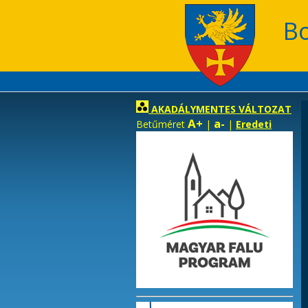
B
AKADÁLYMENTES VÁLTOZAT
A+
a-
Betűméret
|
|
Eredeti