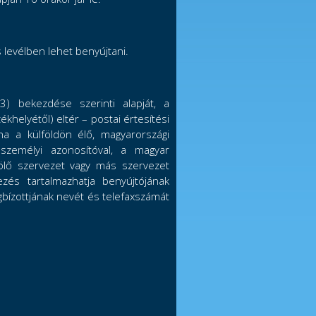
 levélben lehet benyújtani.
3) bekezdése szerinti alapját, a
ékhelyétől) eltér – postai értesítési
 ha a külföldön élő, magyarországi
személyi azonosítóval, a magyar
elölő szervezet vagy más szervezet
ezés tartalmazhatja benyújtójának
egbízottjának nevét és telefaxszámát