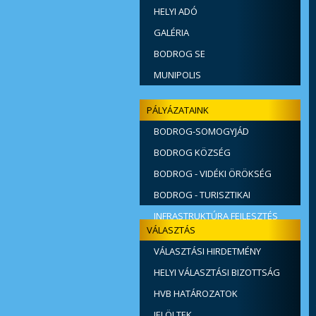
HELYI ADÓ
GALÉRIA
BODROG SE
MUNIPOLIS
PÁLYÁZATAINK
BODROG-SOMOGYJÁD
ÖSSZEKÖTŐ ÚT ÉPÍTÉSE
BODROG KÖZSÉG
SZENNYVÍZKEZELÉSI BERUHÁZÁSA
BODROG - VIDÉKI ÖRÖKSÉG
BODROG - TURISZTIKAI
INFRASTRUKTÚRA FEJLESZTÉS
VÁLASZTÁS
VÁLASZTÁSI HIRDETMÉNY
HELYI VÁLASZTÁSI BIZOTTSÁG
HVB HATÁROZATOK
JELÖLTEK