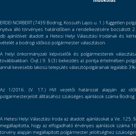
Indokolás
ERDEI NORBERT (7439 Bodrog, Kossuth Lajos u. 1.) független polgár
nyitva álló törvényes határidőben a rendelkezésére bocsátott 2 
db ajánlóívet átadott a Hetesi Helyi Választási Irodának és kérte
vételét a bodrogi időközi polgármester választáson.
A helyi önkormányzati képviselők és polgármesterek választásá
továbbiakban: Övjt.) 9. § (3) bekezdés a) pontja értelmében polgá
annál kevesebb lakosú település választópolgárainak legalább 3%-a
Az 1/2016. (V. 17.) HVI vezetői határozat alapján az idő
polgármesterjelölt állításához szükséges ajánlások száma Bodrog
A Hetesi Helyi Választási Iroda az átadott ajánlásokat a Ve. 125. §
megállapította, hogy az elfogadható érvényes ajánlások száma 16
törvény alapján megállapított polgármester jelöltséghez szüksége