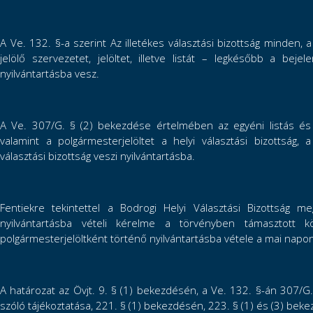
A Ve. 132. §-a szerint Az illetékes választási bizottság minden, 
jelölő szervezetet, jelöltet, illetve listát – legkésőbb a be
nyilvántartásba vesz.
A Ve. 307/G. § (2) bekezdése értelmében az egyéni listás és az
valamint a polgármesterjelöltet a helyi választási bizottság, a
választási bizottság veszi nyilvántartásba.
Fentiekre tekintettel a Bodrogi Helyi Választási Bizottság m
nyilvántartásba vételi kérelme a törvényben támasztott k
polgármesterjelöltként történő nyilvántartásba vétele a mai napo
A határozat az Övjt. 9. § (1) bekezdésén, a Ve. 132. §-án 307/G.
szóló tájékoztatása, 221. § (1) bekezdésén, 223. § (1) és (3) bek