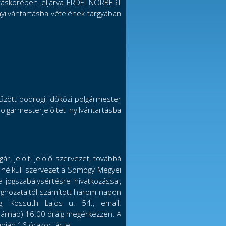
atáskörében eljárva ERDEI NORBERT
nyilvántartásba vételének tárgyában
itűzött bodrogi időközi polgármester
lgármesterjelöltet nyilvántartásba
r, jelölt, jelölő szervezet, továbbá
g nélküli szervezet a Somogy Megyei
e jogszabálysértésre hivatkozással,
eghozataltól számított három napon
g, Kossuth Lajos u. 54., email:
sárnap) 16.00 óráig megérkezzen. A
pján 16 órakor jár le.