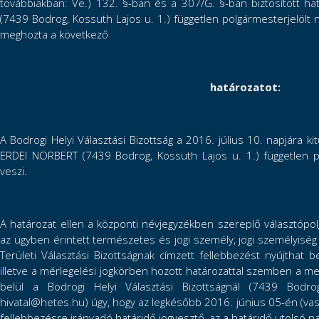
továbbiakban: Ve.) 132. §-ban és a 307/G. §-ban biztosított h
(7439 Bodrog, Kossuth Lajos u. 1.) független polgármesterjelölt 
meghozta a következő
határozatot:
A Bodrogi Helyi Választási Bizottság a 2016. július 10. napjára k
ERDEI NORBERT (7439 Bodrog, Kossuth Lajos u. 1.) független po
veszi.
A határozat ellen a központi névjegyzékben szereplő választópolgá
az ügyben érintett természetes és jogi személy, jogi személyisé
Területi Választási Bizottságnak címzett fellebbezést nyújthat b
illetve a mérlegelési jogkörben hozott határozattal szemben a m
belül a Bodrogi Helyi Választási Bizottságnál (7439 Bodro
hivatal@hetes.hu) úgy, hogy az legkésőbb 2016. június 05-én (va
fellebbezésre irányadó határidő jogvesztő, az a határidő utolsó na