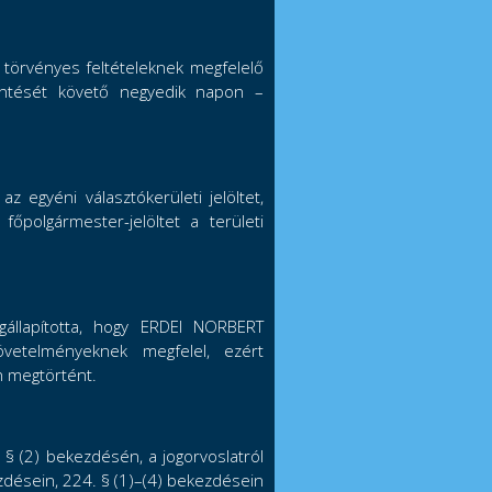
a törvényes feltételeknek megfelelő
jelentését követő negyedik napon –
 egyéni választókerületi jelöltet,
 főpolgármester-jelöltet a területi
egállapította, hogy ERDEI NORBERT
övetelményeknek megfelel, ezért
n megtörtént.
 § (2) bekezdésén, a jogorvoslatról
ezdésein, 224. § (1)–(4) bekezdésein