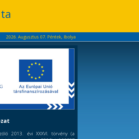
ta
2026. Augusztus 07. Péntek, Ibolya
ozat
szóló 2013. évi XXXVI. törvény (a