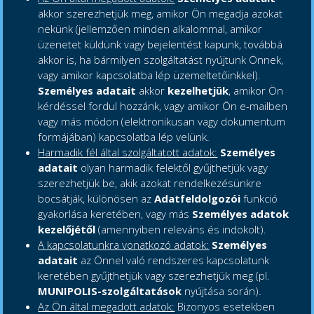
akkor szerezhetjük meg, amikor Ön megadja azokat
nekünk (jellemzően minden alkalommal, amikor
üzenetet küldünk vagy bejelentést kapunk, továbbá
akkor is, ha bármilyen szolgáltatást nyújtunk Önnek,
vagy amikor kapcsolatba lép üzemeltetőinkkel).
Személyes adatait
akkor
kezelhetjük
, amikor Ön
kérdéssel fordul hozzánk, vagy amikor Ön e-mailben
vagy más módon (elektronikusan vagy dokumentum
formájában) kapcsolatba lép velünk.
Harmadik fél által szolgáltatott adatok:
Személyes
adatait
olyan
harmadik felektől gyűjthetjük vagy
szerezhetjük be, akik azokat rendelkezésünkre
bocsátják, különösen az
Adatfeldolgozói
funkció
gyakorlása keretében, vagy más
Személyes adatok
kezelőjétől
(amennyiben releváns és indokolt).
A kapcsolatunkra vonatkozó adatok:
Személyes
adatait
az Önnel való rendszeres kapcsolatunk
keretében gyűjthetjük vagy szerezhetjük meg (pl.
MUNIPOLIS-szolgáltatások
nyújtása során).
Az Ön által megadott adatok:
Bizonyos esetekben