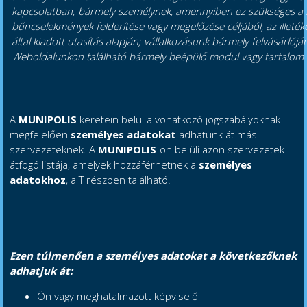
kapcsolatban; bármely személynek, amennyiben ez szükséges a
bűncselekmények felderítése vagy megelőzése céljából, az illeté
által kiadott utasítás alapján; vállalkozásunk bármely felvásárlójá
Weboldalunkon található bármely beépülő modul vagy tartalom k
A
MUNIPOLIS
keretein belül a vonatkozó jogszabályoknak
megfelelően
személyes adatokat
adhatunk át más
szervezeteknek. A
MUNIPOLIS
-on belüli azon szervezetek
átfogó listája, amelyek hozzáférhetnek a
személyes
adatokhoz
, a T részben található.
Ezen túlmenően a személyes adatokat a következőknek
adhatjuk át:
Ön vagy meghatalmazott képviselői