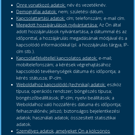
Önre vonatkozó adatok:
név és vezetéknév.
Demográfiai adatok:
nem; születési dátum.
Kapcsolattartási adatok:
cím; telefonszám; e-mail cím.
Megadott hozzájárulások nyilvántartása:
Az Ön által
adott hozzájárulások nyilvántartása, a dátummal és az
időponttal, a hozzájárulás megadásának módjával és a
kapcsolódó információkkal (pl. a hozzájárulás tárgya, IP-
cím stb.).
Kapcsolatfelvétellel kapcsolatos adatok:
e-mail;
mobiltelefonszám; a kérések végrehajtásához
kapcsolódó tevékenységek dátuma és időpontja; a
kérés státusza; IP-cím.
Weboldalhoz kapcsolódó (technikai) adatok:
eszköz
típusa; operációs rendszer; böngészés típusa;
böngészőbeállítások; IP-cím; nyelvi beállítások; a
Weboldalhoz való hozzáférés dátuma és időpontja;
felhasználónév; jelszó; biztonságos bejelentkezési
adatok; használati adatok; összesített statisztikai
adatok.
Személyes adatok, amelyeket Ön a kölcsönös