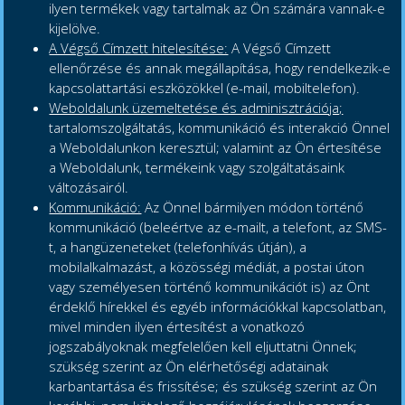
ilyen termékek vagy tartalmak az Ön számára vannak-e
kijelölve.
A Végső Címzett hitelesítése:
A Végső Címzett
ellenőrzése és annak megállapítása, hogy rendelkezik-e
kapcsolattartási eszközökkel (e-mail, mobiltelefon).
Weboldalunk üzemeltetése és adminisztrációja;
tartalomszolgáltatás, kommunikáció és interakció Önnel
a Weboldalunkon keresztül; valamint az Ön értesítése
a Weboldalunk, termékeink vagy szolgáltatásaink
változásairól.
Kommunikáció:
Az Önnel bármilyen módon történő
kommunikáció (beleértve az e-mailt, a telefont, az SMS-
t, a hangüzeneteket (telefonhívás útján), a
mobilalkalmazást, a közösségi médiát, a postai úton
vagy személyesen történő kommunikációt is) az Önt
érdeklő hírekkel és egyéb információkkal kapcsolatban,
mivel minden ilyen értesítést a vonatkozó
jogszabályoknak megfelelően kell eljuttatni Önnek;
szükség szerint az Ön elérhetőségi adatainak
karbantartása és frissítése; és szükség szerint az Ön