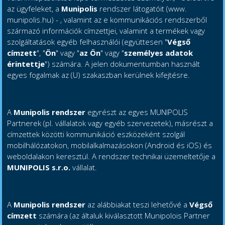
az ügyfeleket, a
Munipolis
rendszer látogatóit (www.
munipolis.hu) - , valamint az e kommunikációs rendszerből
származó információk címzettjei, valamint a termékek vagy
szolgáltatások egyéb felhasználói (együttesen "
Végső
címzett
", "
Ön
" vagy "
az Ön
" vagy "
személyes adatok
érintettje
") számára. A jelen dokumentumban használt
egyes fogalmak az (U) szakaszban kerülnek kifejtésre.
A
Munipolis rendszer
egyrészt az egyes MUNIPOLIS
Partnerek (pl. vállalatok vagy egyéb szervezetek), másrészt a
címzettek közötti kommunikáció eszközeként szolgál
mobilhálózatokon, mobilalkalmazásokon (Android és iOS) és
weboldalakon keresztül. A rendszer technikai üzemeltetője a
MUNIPOLIS s.r.o.
vállalat.
A
Munipolis rendszer
az alábbiakat teszi lehetővé a
Végső
címzett
számára (az általuk kiválasztott Munipolois Partner