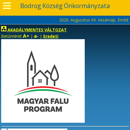
Bodrog Község Önkormányzata
2026. Augusztus 09. Vasárnap, Emőd
AKADÁLYMENTES VÁLTOZAT
A+
a-
Betűméret
|
|
Eredeti