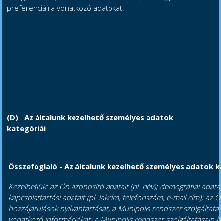
preferenciáira vonatkozó adatokat.
(D)
Az általunk kezelhető személyes adatok
kategóriái
Összefoglaló - Az általunk kezelhető személyes adatok k
Kezelhetjük: az Ön azonosító adatait (pl. név); demográfiai adatait
kapcsolattartási adatait (pl. lakcím, telefonszám, e-mail cím); az 
hozzájárulások nyilvántartását; a Munipolis rendszer szolgáltatása
vonatkozó információkat; a Munipolis rendszer szolgáltatásain be