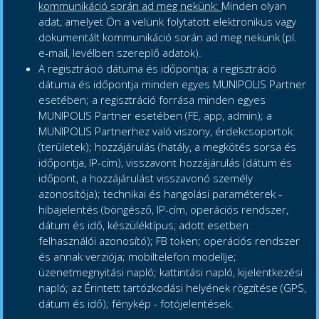
kommunikáció során ad meg nekünk:
Minden olyan
adat, amelyet Ön a velünk folytatott elektronikus vagy
dokumentált kommunikáció során ad meg nekünk (pl.
e-mail, levélben szereplő adatok).
A regisztráció dátuma és időpontja; a regisztráció
dátuma és időpontja minden egyes MUNIPOLIS Partner
esetében; a regisztráció forrása minden egyes
MUNIPOLIS Partner esetében (FE, app, admin); a
MUNIPOLIS Partnerhez való viszony, érdekcsoportok
(területek); hozzájárulás (hatály, a megkötés sorsa és
időpontja, IP-cím), visszavont hozzájárulás (dátum és
időpont, a hozzájárulást visszavonó személy
azonosítója); technikai és hangolási paraméterek -
hibajelentés (böngésző, IP-cím, operációs rendszer,
dátum és idő, készüléktípus, adott esetben
felhasználói azonosító); FB token; operációs rendszer
és annak verziója; mobiltelefon modellje;
üzenetmegnyitási napló; kattintási napló, kijelentkezési
napló; az Érintett tartózkodási helyének rögzítése (GPS,
dátum és idő); fénykép - fotójelentések.