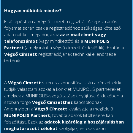
Hogyan működik mindez?
Első lépésben a Végső címzett regisztrál. A regisztrációs
folyamat során csak a regisztrációhoz szükséges kötelező
adatokat kell megadni, azaz
az e-mail címet vagy
telefonszámot
(vagy mindkettőt) és a
MUNIPOLIS
Partnert
(amely iránt a végső címzett érdeklődik). Ezután a
Végső Címzett
regisztrációjának technikai ellenőrzése
történik.
A
Végső Címzett
sikeres azonosítása után a címzettek ki
tudják választani azokat a konkrét MUNIPOLIS partnereket,
amelyek a MUNIPOLIS-szolgáltatások nyújtása érdekében a
szóban forgó
Végső Címzetthez
kapcsolódnak.
Amennyiben a
Végső Címzett
kiválasztja a megfelelő
MUNIPOLIS Partnert
, további adatok kitöltésére kap
felszólítást. Ezek az
adatok kizárólag a hozzájárulásban
meghatározott célokat
szolgálják, és csak azon