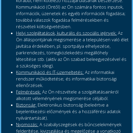
korábbi, nem kötelező hozzájárulásának beszerzése.
Kommunikáció (Öntől) az Ön számára fontos inputok,
információk, üzenetek és egyéb információk fogadása;
továbbá válaszok fogadása felmérésekben és
részvételi költségvetésben.
Helyi szolgáltatások, kulturális és szociális igények:
Az
Ön álláspontjának megismerése a településen való élet
javítása érdekében, pl. sportpálya elhelyezése,
parkrendezés, tömegközlekedési megállóhely
létesítése stb. (aktív az Ön szabad beleegyezésével és
a szükséges ideig).
Kommunikáció és IT-üzemeltetés:
Az informatikai
rendszer működtetése; és informatikai biztonsági
ellenőrzések.
Felmérések:
Az Ön részvétele a szolgáltatásainkról
alkotott véleményének megismerése céljából.
Biztonság:
Elektronikus biztonság (beleértve a
bejelentkezési előzmények és a hozzáférési adatok
nyilvántartását).
Nyomozás:
A szabályszegések és bűncselekmények
felderítése, kivizsgálása és megelőzése a vonatkozó