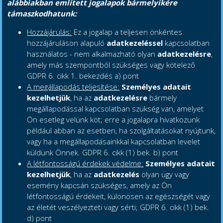
alábbiakban említett jogalapok bármelyikére
támaszkodhatunk:
Hozzájárulás:
Ez a jogalap a teljesen önkéntes
hozzájáruláson alapuló
adatkezeléssel
kapcsolatban
használatos - nem alkalmazható olyan
adatkezelésre
,
amely más szempontból szükséges vagy kötelező
GDPR 6. cikk 1. bekezdés a) pont
A megállapodás teljesítése:
Személyes adatait
kezelhetjük
, ha az
adatkezelésre
bármely
megállapodással kapcsolatban szükség van, amelyet
Ön esetleg velünk köt; erre a jogalapra hivatkozunk
például abban az esetben, ha szolgáltatásokat nyújtunk,
vagy ha a megállapodásainkkal kapcsolatban levelet
küldünk Önnek. GDPR 6. cikk (1) bek. b) pont
A létfontosságú érdekek védelme:
Személyes adatait
kezelhetjük
, ha az
adatkezelés
olyan ügy vagy
esemény kapcsán szükséges, amely az Ön
létfontosságú érdekeit, különösen az egészségét vagy
az életét veszélyezteti vagy sérti; GDPR 6. cikk (1) bek.
d) pont