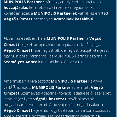
MUNIPOLIS Partner
számára, amelyeket a vonatkozó
hozzájárulás
keretében a címzettek megadnak. Ezt
követően ezek a
MUNIPOLIS Partnerek
válnak az érintett
Végső Címzett
személyes
adatainak kezelőivé
.
Abban az esetben, ha a
MUNIPOLIS Partner
a
Végső
[1]
Címzett
regisztrációjának időpontjában aktív
(vagy a
Végső Címzett
már regisztrált, de regisztrációját kiterjeszti
egy Munipolis Partnerre), az MUNIPOLIS Partner azonnal a
Személyes Adatok
további kezelőjévé válik.
Amennyiben a kiválasztott
MUNIPOLIS Partner
aktívvá
[2]
válik
, az adott
MUNIPOLIS Partner
az érintett
Végső
Címzett
Személyes Adatainak további adatkezelői szerepét
veszi át (az ilyen
Végső Címzettet
további adatok
megadására lehet kérni). A hozzájárulás megadásakor a
Végső Címzett
kijelenti, hogy tisztában van a korlátozással,
amely szerint a hozzájárulás megadásakor legalább
16