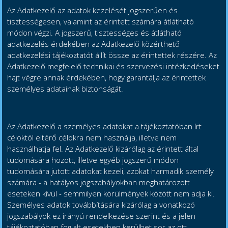
Az Adatkezelő az adatok kezelését jogszerűen és
tisztességesen, valamint az érintett számára átlátható
módon végzi. A jogszerű, tisztességes és átlátható
adatkezelés érdekében az Adatkezelő közérthető
adatkezelési tájékoztatót állít össze az érintettek részére. Az
Adatkezelő megfelelő technikai és szervezési intézkedéseket
hajt végre annak érdekében, hogy garantálja az érintettek
személyes adatainak biztonságát.
Az Adatkezelő a személyes adatokat a tájékoztatóban írt
céloktól eltérő célokra nem használja, illetve nem
használhatja fel. Az Adatkezelő kizárólag az érintett által
tudomására hozott, illetve egyéb jogszerű módon
tudomására jutott adatokat kezeli, azokat harmadik személy
számára - a hatályos jogszabályokban meghatározott
eseteken kívül - semmilyen körülmények között nem adja ki.
Személyes adatok továbbítására kizárólag a vonatkozó
jogszabályok ez irányú rendelkezése szerint és a jelen
tájékoztatóban foglalt esetekben kerülhet sor az ott