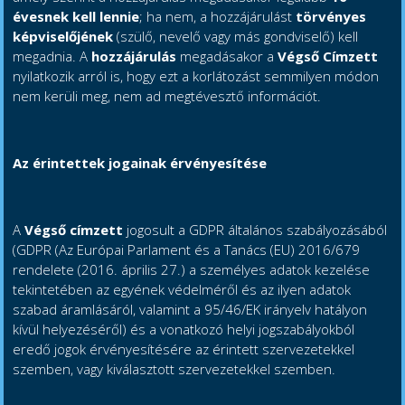
évesnek kell lennie
; ha nem, a hozzájárulást
törvényes
képviselőjének
(szülő, nevelő vagy más gondviselő) kell
megadnia. A
hozzájárulás
megadásakor a
Végső Címzett
nyilatkozik arról is, hogy ezt a korlátozást semmilyen módon
nem kerüli meg, nem ad megtévesztő információt.
Az érintettek jogainak érvényesítése
A
Végső címzett
jogosult a GDPR általános szabályozásából
(GDPR (Az Európai Parlament és a Tanács (EU) 2016/679
rendelete (2016. április 27.) a személyes adatok kezelése
tekintetében az egyének védelméről és az ilyen adatok
szabad áramlásáról, valamint a 95/46/EK irányelv hatályon
kívül helyezéséről) és a vonatkozó helyi jogszabályokból
eredő jogok érvényesítésére az érintett szervezetekkel
szemben, vagy kiválasztott szervezetekkel szemben.