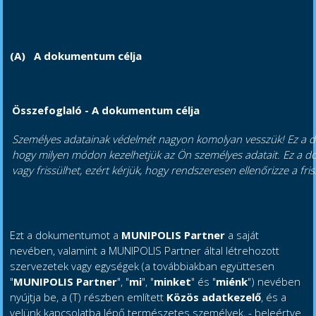
(A)
A dokumentum célja
Összefoglaló - A dokumentum célja
Személyes adatainak védelmét nagyon komolyan vesszük! Ez a 
hogy milyen módon kezelhetjük az Ön személyes adatait. Ez a 
vagy frissülhet, ezért kérjük, hogy rendszeresen ellenőrizze a fris
Ezt a dokumentumot a
MUNIPOLIS Partner
a saját
nevében, valamint a MUNIPOLIS Partner által létrehozott
szervezetek vagy egységek (a továbbiakban együttesen
"
MUNIPOLIS Partner
", "
mi
", "
minket
" és "
miénk
") nevében
nyújtja be, a (T) részben említett
Közös adatkezelő
, és a
velünk kapcsolatba lépő természetes személyek, - beleértve