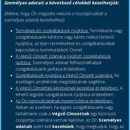
Személyes adatait a következő célokból kezelhetjük:
(feltéve, hogy Ön megadta nekünk a hozzájárulását a
személyes adatok kezeléséhez):
Termékek és szolgáltatások nyújtása:
Termékeink vagy
szolgáltatásaink kérésre vagy kérés nélkül történő
nyújtása; az ilyen termékekkel és szolgáltatásokkal
kapcsolatos kommunikáció Önnel.
A Végső Címzett számára nyújtott szolgáltatások
javítása:
Személyes adatait felhasználhatjuk
szolgáltatásaink javítása érdekében.
Szolgáltatások nyújtása a Végső Címzett számára:
Az
esetleges problémák megoldásának segítése.
A Végső Címzettek kéréseinek kezelése érdekében:
A
lehető legjobb szolgáltatások nyújtása érdekében.
Az Ön jogosultságának megerősítése érdekében:
Abban az esetben, ha egyes szolgáltatásaink vagy
tartalmaink csak a
Végső Címzettek
egy bizonyos
csoportja számára vannak kijelölve, az Ön
Személyes
adatait
azért kell
kezelnünk
, hogy megtudjuk, hogy az