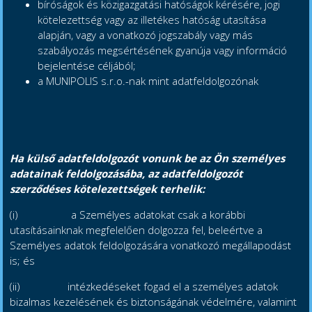
bíróságok és közigazgatási hatóságok kérésére, jogi
kötelezettség vagy az illetékes hatóság utasítása
alapján, vagy a vonatkozó jogszabály vagy más
szabályozás megsértésének gyanúja vagy információ
bejelentése céljából;
a MUNIPOLIS s.r.o.-nak mint adatfeldolgozónak
Ha külső adatfeldolgozót vonunk be az Ön személyes
adatainak feldolgozásába, az adatfeldolgozót
szerződéses kötelezettségek terhelik:
(i) a Személyes adatokat csak a korábbi
utasításainknak megfelelően dolgozza fel, beleértve a
Személyes adatok feldolgozására vonatkozó megállapodást
is; és
(ii) intézkedéseket fogad el a személyes adatok
bizalmas kezelésének és biztonságának védelmére, valamint