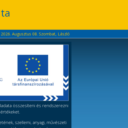
ta
2026. Augusztus 08. Szombat, László
eladata összesíteni és rendszerezni
 értékeket.
etének, szellemi, anyagi, művészeti