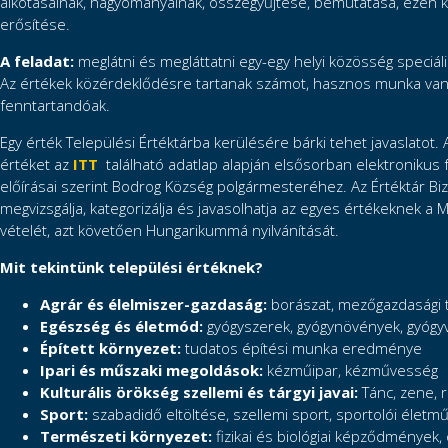
alkotásainak, hagyományainak, összegyűjtése, bemutatása, ezen k
erősítése.
A feladat:
meglátni és megláttatni egy-egy helyi közösség speciáli
Az értékek közérdeklődésre tartanak számot, hasznos munka van
fenntartandóak.
Egy érték Települési Értéktárba kerülésére bárki tehet javaslatot. 
értéket az
ITT
található adatlap alapján elsősorban elektronikus
előírásai szerint Bodrog Község polgármesteréhez. Az Értéktár Biz
megvizsgálja, kategorizálja és javasolhatja az egyes értékeknek a M
vételét, azt követően Hungarikummá nyilvánítását.
Mit tekintünk települési értéknek?
Agrár és élelmiszer-gazdaság:
borászat, mezőgazdasági 
Egészség és életmód:
gyógyszerek, gyógynövények, gyógyv
Épített környezet:
tudatos építési munka eredménye
Ipari és műszaki megoldások:
kézműipar, kézművesség
Kulturális örökség szellemi és tárgyi javai:
Tánc, zene, r
Sport:
szabadidő eltöltése, szellemi sport, sportolói életm
Természeti környezet:
fizikai és biológiai képződmények,