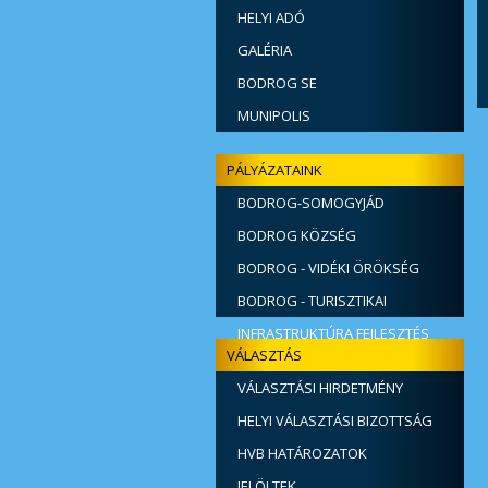
HELYI ADÓ
GALÉRIA
BODROG SE
MUNIPOLIS
PÁLYÁZATAINK
BODROG-SOMOGYJÁD
ÖSSZEKÖTŐ ÚT ÉPÍTÉSE
BODROG KÖZSÉG
SZENNYVÍZKEZELÉSI BERUHÁZÁSA
BODROG - VIDÉKI ÖRÖKSÉG
BODROG - TURISZTIKAI
INFRASTRUKTÚRA FEJLESZTÉS
VÁLASZTÁS
VÁLASZTÁSI HIRDETMÉNY
HELYI VÁLASZTÁSI BIZOTTSÁG
HVB HATÁROZATOK
JELÖLTEK