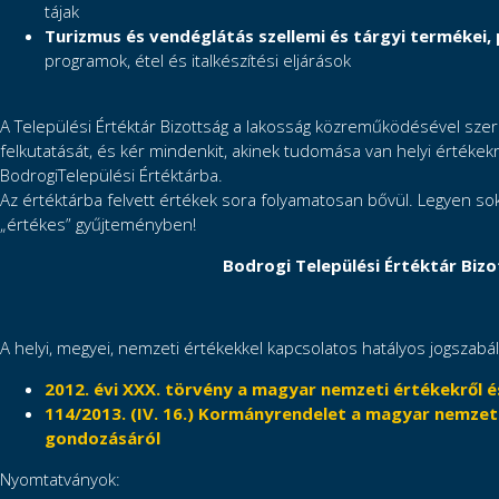
tájak
Turizmus és vendéglátás szellemi és tárgyi termékei, p
programok, étel és italkészítési eljárások
A Települési Értéktár Bizottság a lakosság közreműködésével szer
felkutatását, és kér mindenkit, akinek tudomása van helyi értékekrő
BodrogiTelepülési Értéktárba.
Az értéktárba felvett értékek sora folyamatosan bővül. Legyen 
„értékes” gyűjteményben!
Bodrogi Települési Értéktár Biz
A helyi, megyei, nemzeti értékekkel kapcsolatos hatályos jogszabá
2012. évi XXX. törvény a magyar nemzeti értékekről 
114/2013. (IV. 16.) Kormányrendelet a magyar nemzet
gondozásáról
Nyomtatványok: