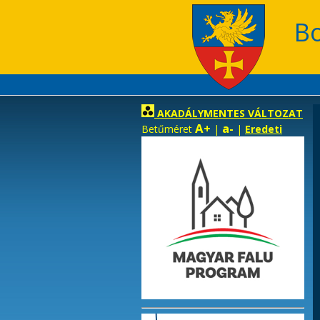
B
AKADÁLYMENTES VÁLTOZAT
A+
a-
Betűméret
|
|
Eredeti