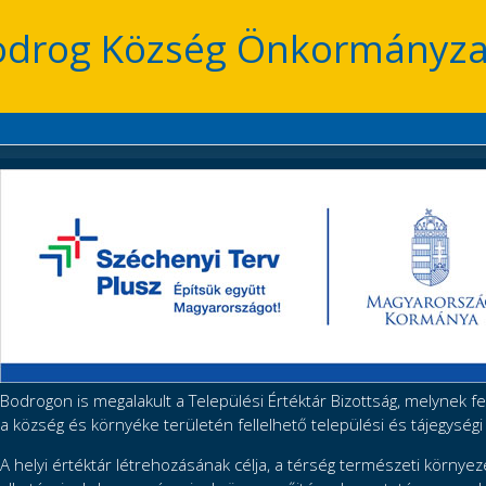
odrog Község Önkormányza
Bodrogon is megalakult a Települési Értéktár Bizottság, melynek f
a község és környéke területén fellelhető települési és tájegységi
A helyi értéktár létrehozásának célja, a térség természeti környez