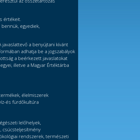
eresztül az összetartozás
s értékeit.
 bennük, egyediek,
A javaslattevő a benyújtani kívánt
 formában adhatja be a jogszabályok
ottság a beérkezett javaslatokat
egyei, illetve a Magyar Értéktárba
termékek, élelmiszerek
íz-és fürdőkultúra
égészeti lelőhelyek,
ű, csúcsteljesítmény
 ökológiai rendszerek, természeti