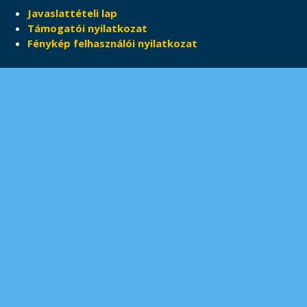
Javaslattételi lap
Támogatói nyilatkozat
Fénykép felhasználói nyilatkozat