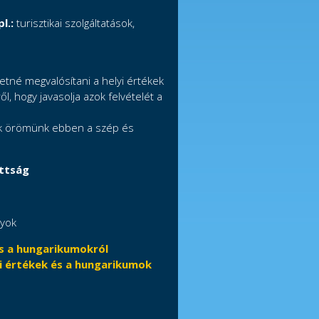
l.:
turisztikai szolgáltatások,
etné megvalósítani a helyi értékek
l, hogy javasolja azok felvételét a
sok örömünk ebben a szép és
ottság
lyok
és a hungarikumokról
i értékek és a hungarikumok